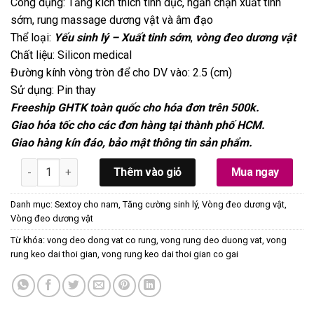
Công dụng: Tăng kích thích tình dục, ngăn chặn xuất tinh
sớm, rung massage dương vật và âm đạo
Thể loại:
Yếu sinh lý – Xuất tinh sớm
,
vòng đeo dương vật
Chất liệu: Silicon medical
Đường kính vòng tròn để cho DV vào: 2.5 (cm)
Sử dụng: Pin thay
Freeship GHTK toàn quốc cho hóa đơn trên 500k.
Giao hỏa tốc cho các đơn hàng tại thành phố HCM.
Giao hàng kín đáo, bảo mật thông tin sản phẩm.
Vòng Rung Kéo Dài Thời Gian Thiết Kế Siêu Gai Siêu Kích Th
Thêm vào giỏ
Mua ngay
Danh mục:
Sextoy cho nam
,
Tăng cường sinh lý
,
Vòng đeo dương vật
,
Vòng đeo dương vật
Từ khóa:
vong deo dong vat co rung
,
vong rung deo duong vat
,
vong
rung keo dai thoi gian
,
vong rung keo dai thoi gian co gai