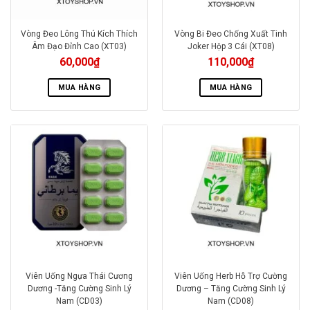
Vòng Đeo Lông Thú Kích Thích
Vòng Bi Đeo Chống Xuất Tinh
Âm Đạo Đỉnh Cao (XT03)
Joker Hộp 3 Cái (XT08)
60,000
₫
110,000
₫
MUA HÀNG
MUA HÀNG
Viên Uống Ngựa Thái Cương
Viên Uống Herb Hỗ Trợ Cường
Dương -Tăng Cường Sinh Lý
Dương – Tăng Cường Sinh Lý
Nam (CD03)
Nam (CD08)