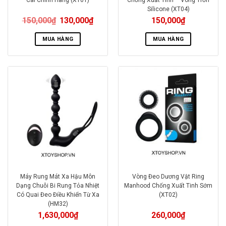
Silicone (XT04)
150,000
₫
130,000
₫
150,000
₫
MUA HÀNG
MUA HÀNG
Máy Rung Mát Xa Hậu Môn
Vòng Đeo Dương Vật Ring
Dạng Chuỗi Bi Rung Tỏa Nhiệt
Manhood Chống Xuất Tinh Sớm
Có Quai Đeo Điều Khiển Từ Xa
(XT02)
(HM32)
1,630,000
₫
260,000
₫