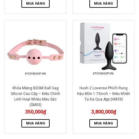
MUA HÀNG
MUA HÀNG
Khóa Miệng BDSM Ball Gag
Hush 2 Lovense Phích Rung
Silicon Cao Cấp – Điều Chỉnh
Hậu Môn 1.75inch – Điều Khiển
Linh Hoạt Nhiều Màu Sắc
Từ Xa Qua App (HM39)
(SM05)
350,000
₫
3,800,000
₫
MUA HÀNG
MUA HÀNG