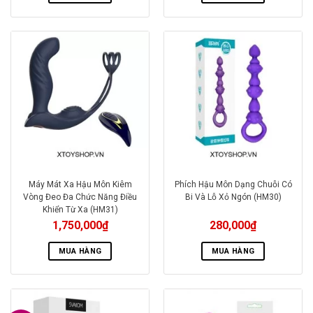
Máy Mát Xa Hậu Môn Kiêm
Phích Hậu Môn Dạng Chuỗi Có
Vòng Đeo Đa Chức Năng Điều
Bi Và Lỗ Xỏ Ngón (HM30)
Khiển Từ Xa (HM31)
1,750,000
₫
280,000
₫
MUA HÀNG
MUA HÀNG