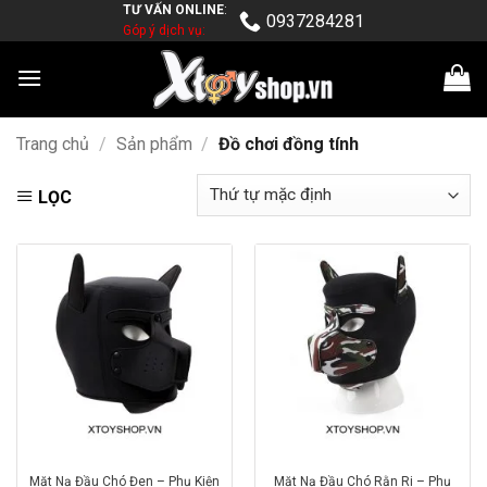
TƯ VẤN ONLINE
:
Skip
0937284281
Góp ý dịch vụ:
to
content
Trang chủ
/
Sản phẩm
/
Đồ chơi đồng tính
LỌC
Mặt Nạ Đầu Chó Đen – Phụ Kiện
Mặt Nạ Đầu Chó Rằn Ri – Phụ