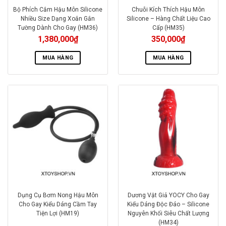
Bộ Phích Cắm Hậu Môn Silicone
Chuỗi Kích Thích Hậu Môn
Nhiều Size Dạng Xoắn Gắn
Silicone – Hàng Chất Liệu Cao
Tường Dành Cho Gay (HM36)
Cấp (HM35)
1,380,000
₫
350,000
₫
MUA HÀNG
MUA HÀNG
Dụng Cụ Bơm Nong Hậu Môn
Dương Vật Giả YOCY Cho Gay
Cho Gay Kiểu Dáng Cầm Tay
Kiểu Dáng Độc Đáo – Silicone
Tiện Lợi (HM19)
Nguyên Khối Siêu Chất Lượng
(HM34)