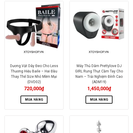
Dương Vật Dây Đeo Cho Less
Máy Thủ Dâm Prettylove DJ
Thương Hiệu Baile – Hai Đầu
GIRL Rung Thụt Cầm Tay Cho
Thay Thế Size Nhỏ Mềm Mại
Nam – Trải Nghiệm Đỉnh Cao
(DVD02)
(ADM19)
720,000
₫
1,450,000
₫
MUA HÀNG
MUA HÀNG