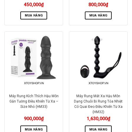
450,000
₫
800,000
₫
MUA HÀNG
MUA HÀNG
Máy Rung Kích Thích Hậu Môn
Máy Rung Mát Xa Hậu Môn
Gắn Tường Điều Khiển Từ Xa –
Dạng Chuỗi Bi Rung Tỏa Nhiệt
Size Nhỏ (HM33)
Có Quai Đeo Điều Khiển Từ Xa
(HM32)
900,000
₫
1,630,000
₫
MUA HÀNG
MUA HÀNG