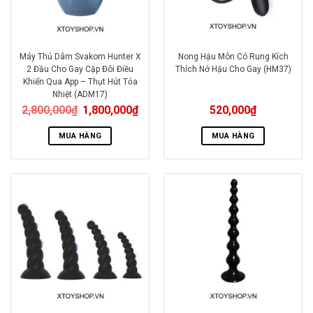
Máy Thủ Dâm Svakom Hunter X
Nong Hậu Môn Có Rung Kích
2 Đầu Cho Gay Cặp Đôi Điều
Thích Nở Hậu Cho Gay (HM37)
Khiển Qua App – Thụt Hút Tỏa
Nhiệt (ADM17)
2,800,000
₫
1,800,000
₫
520,000
₫
MUA HÀNG
MUA HÀNG