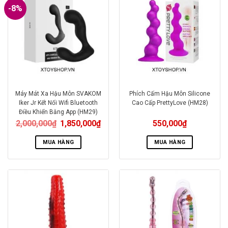
-8%
Máy Mát Xa Hậu Môn SVAKOM
Phích Cấm Hậu Môn Silicone
Iker Jr Kết Nối Wifi Bluetooth
Cao Cấp PrettyLove (HM28)
Điều Khiển Bằng App (HM29)
2,000,000
₫
1,850,000
₫
550,000
₫
MUA HÀNG
MUA HÀNG