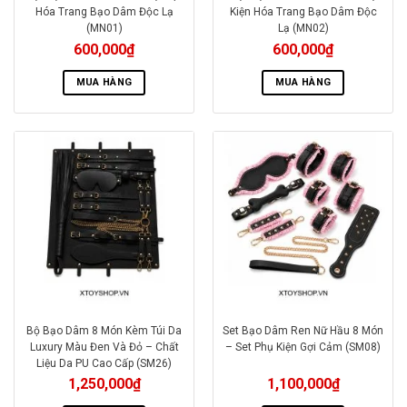
Hóa Trang Bạo Dâm Độc Lạ
Kiện Hóa Trang Bạo Dâm Độc
(MN01)
Lạ (MN02)
600,000
₫
600,000
₫
MUA HÀNG
MUA HÀNG
Bộ Bạo Dâm 8 Món Kèm Túi Da
Set Bạo Dâm Ren Nữ Hầu 8 Món
Luxury Màu Đen Và Đỏ – Chất
– Set Phụ Kiện Gợi Cảm (SM08)
Liệu Da PU Cao Cấp (SM26)
1,250,000
₫
1,100,000
₫