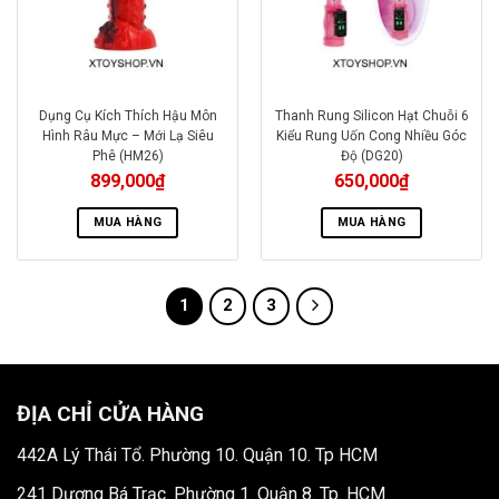
Dụng Cụ Kích Thích Hậu Môn
Thanh Rung Silicon Hạt Chuỗi 6
Hình Râu Mực – Mới Lạ Siêu
Kiểu Rung Uốn Cong Nhiều Góc
Phê (HM26)
Độ (DG20)
899,000
₫
650,000
₫
MUA HÀNG
MUA HÀNG
1
2
3
ĐỊA CHỈ CỬA HÀNG
442A Lý Thái Tổ. Phường 10. Quận 10. Tp HCM
241 Dương Bá Trạc. Phường 1. Quận 8. Tp. HCM