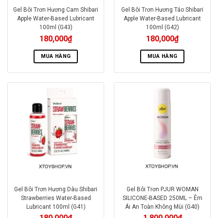
Gel Bôi Trơn Hương Cam Shibari
Gel Bôi Trơn Hương Táo Shibari
Apple Water-Based Lubricant
Apple Water-Based Lubricant
100ml (G43)
100ml (G42)
180,000
₫
180,000
₫
MUA HÀNG
MUA HÀNG
Gel Bôi Trơn Hương Dâu Shibari
Gel Bôi Trơn PJUR WOMAN
Strawberries Water-Based
SILICONE-BASED 250ML – Êm
Lubricant 100ml (G41)
Ái An Toàn Không Mùi (G40)
180,000
₫
1,800,000
₫