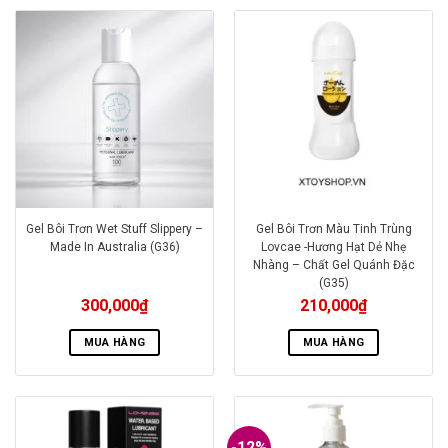
Gel Bôi Trơn Wet Stuff Slippery –
Gel Bôi Trơn Màu Tinh Trùng
Made In Australia (G36)
Lovcae -Hương Hạt Dẻ Nhẹ
Nhàng – Chất Gel Quánh Đặc
(G35)
300,000
₫
210,000
₫
MUA HÀNG
MUA HÀNG
-12%