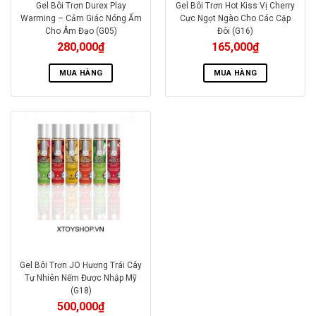
Gel Bôi Trơn Durex Play
Gel Bôi Trơn Hot Kiss Vị Cherry
Warming – Cảm Giác Nóng Ấm
Cực Ngọt Ngào Cho Các Cặp
Cho Âm Đạo (G05)
Đôi (G16)
280,000
₫
165,000
₫
MUA HÀNG
MUA HÀNG
Gel Bôi Trơn JO Hương Trái Cây
Tự Nhiên Nếm Được Nhập Mỹ
(G18)
500,000
₫