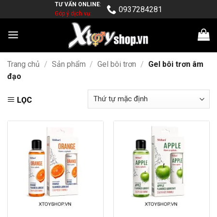
TƯ VẤN ONLINE
:
Skip
0937284281
Góp ý dịch vụ:
to
content
Trang chủ
/
Sản phẩm
/
Gel bôi trơn
/
Gel bôi trơn âm
đạo
LỌC