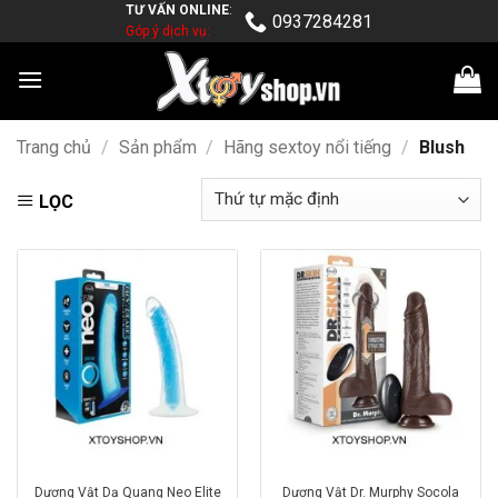
TƯ VẤN ONLINE
:
Skip
0937284281
Góp ý dịch vụ:
to
content
Trang chủ
/
Sản phẩm
/
Hãng sextoy nổi tiếng
/
Blush
LỌC
Dương Vật Dạ Quang Neo Elite
Dương Vật Dr. Murphy Socola