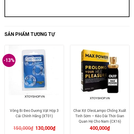
SẢN PHẨM TƯƠNG TỰ
-13%
Vòng Bi Đeo Dương Vật Hộp 3
Chai Xịt OleoLampo Chống Xuất
Cái Chính Hãng (XT01)
Tinh Sớm – Kéo Dài Thời Gian
Quan Hệ Cho Nam (CX16)
150,000
₫
130,000
₫
400,000
₫