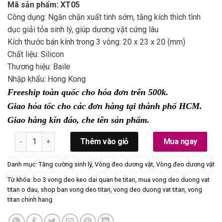
Mã sản phẩm: XT05
Công dụng: Ngăn chặn xuất tinh sớm, tăng kích thích tình
dục giải tỏa sinh lý, giúp dương vật cứng lâu
Kích thước bán kính trong 3 vòng: 20 x 23 x 20 (mm)
Chất liệu: Silicon
Thương hiệu: Baile
Nhập khẩu: Hong Kong
Freeship toàn quốc cho hóa đơn trên 500k.
Giao hỏa tốc cho các đơn hàng tại thành phố HCM.
Giao hàng kín đáo, che tên sản phẩm.
Vòng Đeo Dương Vật Titan Hàng Chính Hãng Tăng Kích Thướ
Thêm vào giỏ
Mua ngay
Danh mục:
Tăng cường sinh lý
,
Vòng đeo dương vật
,
Vòng đeo dương vật
Từ khóa:
bo 3 vong deo keo dai quan he titan
,
mua vong deo duong vat
titan o dau
,
shop ban vong deo titan
,
vong deo duong vat titan
,
vong
titan chinh hang