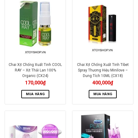
Chai Xịt Chống Xuất Tinh COOL
Chai Xịt Chống Xuất Tinh Tibet
RAY – Xịt Thái Lan 100%
Spray Thương Hiệu Minilove –
Organic (CX24)
Dung Tích 10ML (CX18)
170,000
₫
400,000
₫
MUA HÀNG
MUA HÀNG