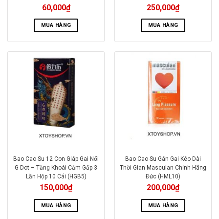
60,000
₫
250,000
₫
MUA HÀNG
MUA HÀNG
Bao Cao Su 12 Con Giáp Gai Nổi
Bao Cao Su Gân Gai Kéo Dài
G Dot – Tăng Khoái Cảm Gấp 3
Thời Gian Masculan Chính Hãng
Lần Hộp 10 Cái (HGB5)
Đức (HML10)
150,000
₫
200,000
₫
MUA HÀNG
MUA HÀNG