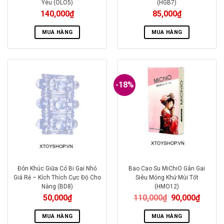
Yêu (OLO5)
(HGB7)
140,000
₫
85,000
₫
MUA HÀNG
MUA HÀNG
-18%
Đôn Khúc Giữa Có Bi Gai Nhỏ
Bao Cao Su MiChiO Gân Gai
Giá Rẻ – Kích Thích Cực Độ Cho
Siêu Mỏng Khử Mùi Tốt
Nàng (BD8)
(HMO12)
50,000
₫
110,000
₫
90,000
₫
MUA HÀNG
MUA HÀNG