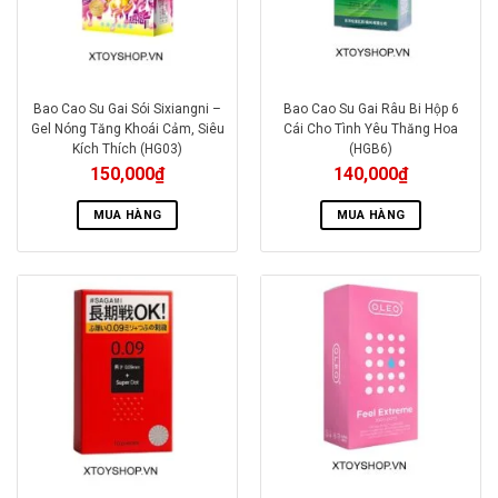
Bao Cao Su Gai Sói Sixiangni –
Bao Cao Su Gai Râu Bi Hộp 6
Gel Nóng Tăng Khoái Cảm, Siêu
Cái Cho Tình Yêu Thăng Hoa
Kích Thích (HG03)
(HGB6)
150,000
₫
140,000
₫
MUA HÀNG
MUA HÀNG