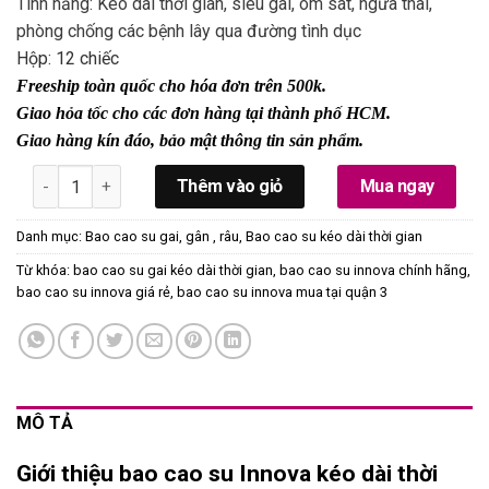
Tính năng: Kéo dài thời gian, siêu gai, ôm sát, ngừa thai,
phòng chống các bệnh lây qua đường tình dục
Hộp: 12 chiếc
Freeship toàn quốc cho hóa đơn trên 500k.
Giao hỏa tốc cho các đơn hàng tại thành phố HCM.
Giao hàng kín đáo, bảo mật thông tin sản phẩm.
Bao Cao Su Innova Kéo Dài Thời Gian Siêu Gai (HI12) số lượn
Thêm vào giỏ
Mua ngay
Danh mục:
Bao cao su gai, gân , râu
,
Bao cao su kéo dài thời gian
Từ khóa:
bao cao su gai kéo dài thời gian
,
bao cao su innova chính hãng
,
bao cao su innova giá rẻ
,
bao cao su innova mua tại quận 3
MÔ TẢ
Giới thiệu bao cao su Innova kéo dài thời