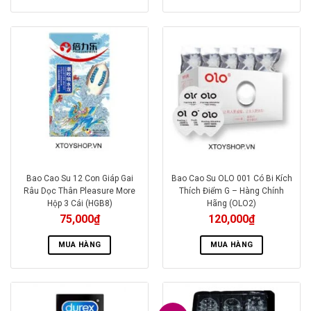
Bao Cao Su 12 Con Giáp Gai
Bao Cao Su OLO 001 Có Bi Kích
Râu Dọc Thân Pleasure More
Thích Điểm G – Hàng Chính
Hộp 3 Cái (HGB8)
Hãng (OLO2)
75,000
₫
120,000
₫
MUA HÀNG
MUA HÀNG