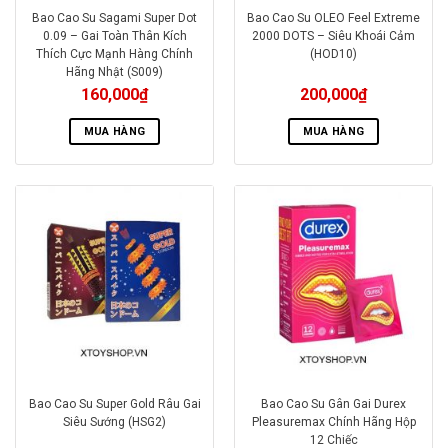
Bao Cao Su Sagami Super Dot
Bao Cao Su OLEO Feel Extreme
0.09 – Gai Toàn Thân Kích
2000 DOTS – Siêu Khoái Cảm
Thích Cực Mạnh Hàng Chính
(HOD10)
Hãng Nhật (S009)
160,000
₫
200,000
₫
MUA HÀNG
MUA HÀNG
Bao Cao Su Super Gold Râu Gai
Bao Cao Su Gân Gai Durex
Siêu Sướng (HSG2)
Pleasuremax Chính Hãng Hộp
12 Chiếc