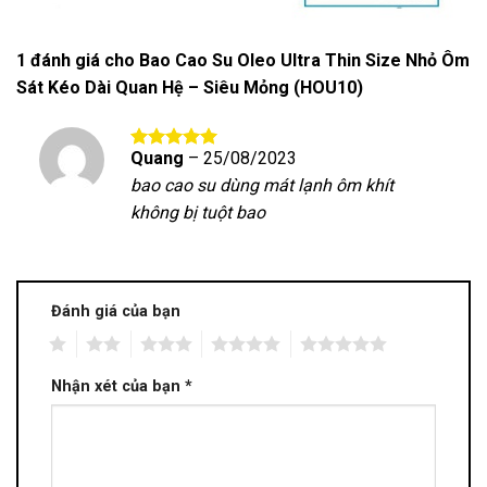
1 đánh giá cho
Bao Cao Su Oleo Ultra Thin Size Nhỏ Ôm
Sát Kéo Dài Quan Hệ – Siêu Mỏng (HOU10)
Quang
–
25/08/2023
Được xếp
hạng
5
5
bao cao su dùng mát lạnh ôm khít
sao
không bị tuột bao
Đánh giá của bạn
1
2
3
4
5
Nhận xét của bạn
*