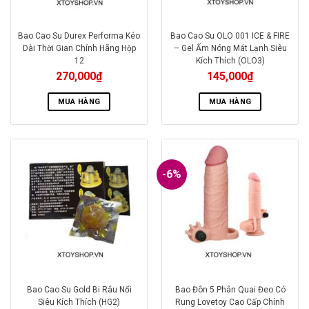
Bao Cao Su Durex Performa Kéo
Bao Cao Su OLO 001 ICE & FIRE
Dài Thời Gian Chính Hãng Hộp
– Gel Ấm Nóng Mát Lạnh Siêu
12
Kích Thích (OLO3)
270,000
₫
145,000
₫
MUA HÀNG
MUA HÀNG
-6%
Bao Cao Su Gold Bi Râu Nổi
Bao Đôn 5 Phân Quai Đeo Có
Siêu Kích Thích (HG2)
Rung Lovetoy Cao Cấp Chính