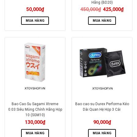
Hãng (BD20)
50,000
₫
450,000
₫
425,000
₫
MUA HÀNG
MUA HÀNG
Bao Cao Su Sagami Xtreme
Bao cao su Durex Performa Kéo
0.03 Siêu Mỏng Chính Hãng Hộp
Dài Quan Hệ Hộp 3 Cái
10 (SGM10)
130,000
₫
90,000
₫
MUA HÀNG
MUA HÀNG