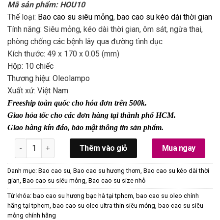
Mã sản phẩm: HOU10
Thế loại:
Bao cao su siêu mỏng
,
bao cao su kéo dài thời gian
Tính năng: Siêu mỏng, kéo dài thời gian, ôm sát, ngừa thai,
phòng chống các bệnh lây qua đường tình dục
Kích thước: 49 x 170 x 0.05 (mm)
Hộp: 10 chiếc
Thương hiệu: Oleolampo
Xuất xứ: Việt Nam
Freeship toàn quốc cho hóa đơn trên 500k.
Giao hỏa tốc cho các đơn hàng tại thành phố HCM.
Giao hàng kín đáo, bảo mật thông tin sản phẩm.
Bao Cao Su Oleo Ultra Thin Size Nhỏ Ôm Sát Kéo Dài Quan 
Thêm vào giỏ
Mua ngay
Danh mục:
Bao cao su
,
Bao cao su hương thơm
,
Bao cao su kéo dài thời
gian
,
Bao cao su siêu mỏng
,
Bao cao su size nhỏ
Từ khóa:
bao cao su hương bạc hà tại tphcm
,
bao cao su oleo chính
hãng tại tphcm
,
bao cao su oleo ultra thin siêu mỏng
,
bao cao su siêu
mỏng chính hãng