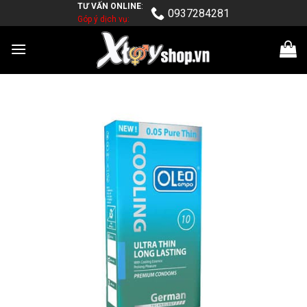
TƯ VẤN ONLINE
:
Skip
0937284281
Góp ý dịch vụ:
to
content