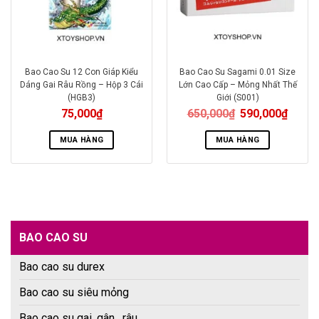
Bao Cao Su 12 Con Giáp Kiểu
Bao Cao Su Sagami 0.01 Size
Dáng Gai Râu Rồng – Hộp 3 Cái
Lớn Cao Cấp – Mỏng Nhất Thế
(HGB3)
Giới (S001)
75,000
₫
650,000
₫
590,000
₫
MUA HÀNG
MUA HÀNG
BAO CAO SU
Bao cao su durex
Bao cao su siêu mỏng
Bao cao su gai, gân , râu