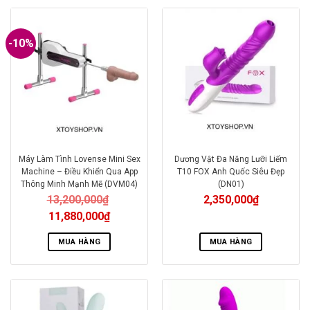
-10%
Máy Làm Tình Lovense Mini Sex
Dương Vật Đa Năng Lưỡi Liếm
Machine – Điều Khiển Qua App
T10 FOX Anh Quốc Siêu Đẹp
Thông Minh Mạnh Mẽ (DVM04)
(DN01)
13,200,000
₫
2,350,000
₫
11,880,000
₫
MUA HÀNG
MUA HÀNG