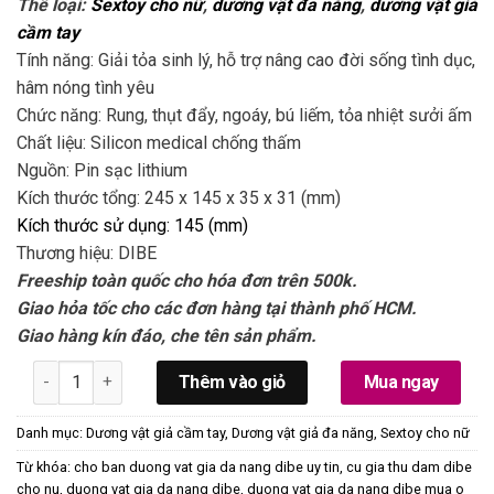
Thể loại:
Sextoy cho nữ
,
dương vật đa năng
,
dương vật giả
cầm tay
Tính năng: Giải tỏa sinh lý, hỗ trợ nâng cao đời sống tình dục,
hâm nóng tình yêu
Chức năng: Rung, thụt đẩy, ngoáy, bú liếm, tỏa nhiệt sưởi ấm
Chất liệu: Silicon medical chống thấm
Nguồn: Pin sạc lithium
Kích thước tổng: 245 x 145 x 35 x 31 (mm)
Kích thước sử dụng: 145 (mm)
Thương hiệu: DIBE
Freeship toàn quốc cho hóa đơn trên 500k.
Giao hỏa tốc cho các đơn hàng tại thành phố HCM.
Giao hàng kín đáo, che tên sản phẩm.
Dương Vật Đa Năng Dibe Cao Cấp Mát Xa Điểm G Sướng Cực 
Thêm vào giỏ
Mua ngay
Danh mục:
Dương vật giả cầm tay
,
Dương vật giả đa năng
,
Sextoy cho nữ
Từ khóa:
cho ban duong vat gia da nang dibe uy tin
,
cu gia thu dam dibe
cho nu
,
duong vat gia da nang dibe
,
duong vat gia da nang dibe mua o