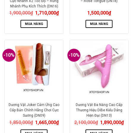
Cực Nhanh X2 Tốc Độ – Rung
– Rose Tongue (DN18)
Nhánh Phụ Kích Thích (DN16)
1,900,000
₫
1,710,000
₫
1,500,000
₫
MUA HÀNG
MUA HÀNG
-10%
-10%
Dương Vật Joker Cảm Ứng Cao
Dương Vật Đa Năng Cao Cấp
Cấp Bản Chính Hãng Chơi Cực
Thương Hiệu DiBe Kiểu Dáng
Sướng (DN09)
Hiện Đại (DN13)
1,850,000
₫
1,665,000
₫
2,100,000
₫
1,890,000
₫