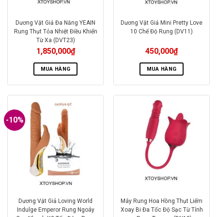
Dương Vật Giả Đa Năng YEAIN
Dương Vật Giả Mini Pretty Love
Rung Thụt Tỏa Nhiệt Điều Khiển
10 Chế Độ Rung (DV11)
Từ Xa (DVT23)
1,850,000
₫
450,000
₫
MUA HÀNG
MUA HÀNG
-10%
Dương Vật Giả Loving World
Máy Rung Hoa Hồng Thụt Liếm
Indulge Emperor Rung Ngoáy
Xoay Bi Đa Tốc Độ Sạc Từ Tính