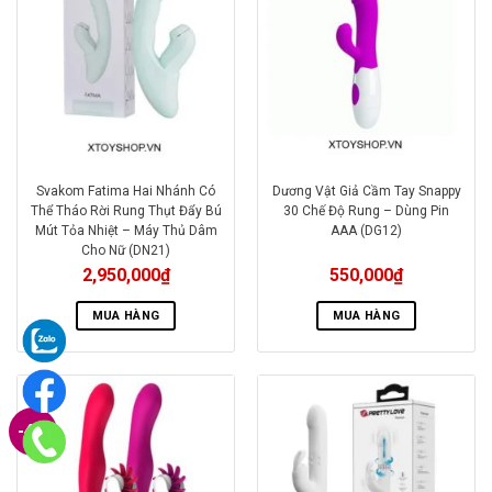
Svakom Fatima Hai Nhánh Có
Dương Vật Giả Cầm Tay Snappy
Thể Tháo Rời Rung Thụt Đẩy Bú
30 Chế Độ Rung – Dùng Pin
Mút Tỏa Nhiệt – Máy Thủ Dâm
AAA (DG12)
Cho Nữ (DN21)
2,950,000
₫
550,000
₫
MUA HÀNG
MUA HÀNG
-4%