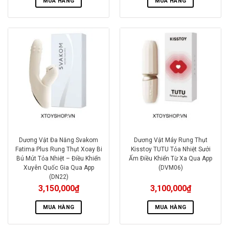
MUA HÀNG
MUA HÀNG
Dương Vật Đa Năng Svakom
Dương Vật Máy Rung Thụt
Fatima Plus Rung Thụt Xoay Bi
Kisstoy TUTU Tỏa Nhiệt Sưởi
Bú Mút Tỏa Nhiệt – Điều Khiển
Ấm Điều Khiển Từ Xa Qua App
Xuyên Quốc Gia Qua App
(DVM06)
(DN22)
3,150,000
₫
3,100,000
₫
MUA HÀNG
MUA HÀNG